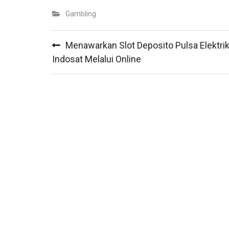
Gambling
Post
Menawarkan Slot Deposito Pulsa Elektri
navigation
Indosat Melalui Online