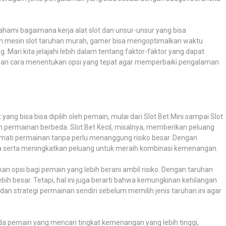
hami bagaimana kerja alat slot dan unsur-unsur yang bisa
esin slot taruhan murah, gamer bisa mengoptimalkan waktu
 Mari kita jelajahi lebih dalam tentang faktor-faktor yang dapat
an cara menentukan opsi yang tepat agar memperbaiki pengalaman
yang bisa bisa dipilih oleh pemain, mulai dari Slot Bet Mini sampai Slot
 permainan berbeda. Slot Bet Kecil, misalnya, memberikan peluang
ati permainan tanpa perlu menanggung risiko besar. Dengan
ma serta meningkatkan peluang untuk meraih kombinasi kemenangan.
an opsi bagi pemain yang lebih berani ambil risiko. Dengan taruhan
ih besar. Tetapi, hal ini juga berarti bahwa kemungkinan kehilangan
 dan strategi permainan sendiri sebelum memilih jenis taruhan ini agar
pada pemain yang mencari tingkat kemenangan yang lebih tinggi,