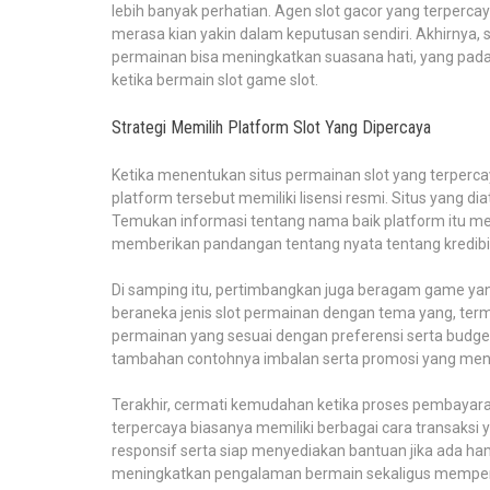
lebih banyak perhatian. Agen slot gacor yang terper
merasa kian yakin dalam keputusan sendiri. Akhirnya,
permainan bisa meningkatkan suasana hati, yang pada 
ketika bermain slot game slot.
Strategi Memilih Platform Slot Yang Dipercaya
Ketika menentukan situs permainan slot yang terperc
platform tersebut memiliki lisensi resmi. Situs yang di
Temukan informasi tentang nama baik platform itu mela
memberikan pandangan tentang nyata tentang kredibili
Di samping itu, pertimbangkan juga beragam game yan
beraneka jenis slot permainan dengan tema yang, termas
permainan yang sesuai dengan preferensi serta budge
tambahan contohnya imbalan serta promosi yang mena
Terakhir, cermati kemudahan ketika proses pembayar
terpercaya biasanya memiliki berbagai cara transaksi 
responsif serta siap menyediakan bantuan jika ada ham
meningkatkan pengalaman bermain sekaligus memperbe