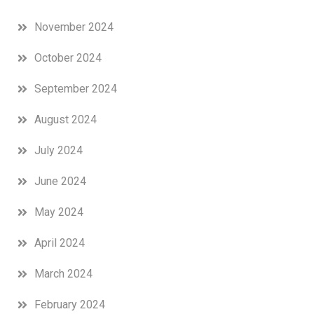
November 2024
October 2024
September 2024
August 2024
July 2024
June 2024
May 2024
April 2024
March 2024
February 2024