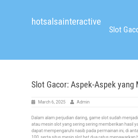
Skip
to
content
hotsalsainteractive
Slot Gac
Slot Gacor: Aspek-Aspek yan
March 6, 2025
Admin
Dalam alam perjudian daring, game slot sudah menjadi s
atau mesin slot yang sering sering memberikan hasil
dapat mempengaruhi nasib pada permainan ini, di antaran
100, serta situs mesin slot bet dua ratus menawarka