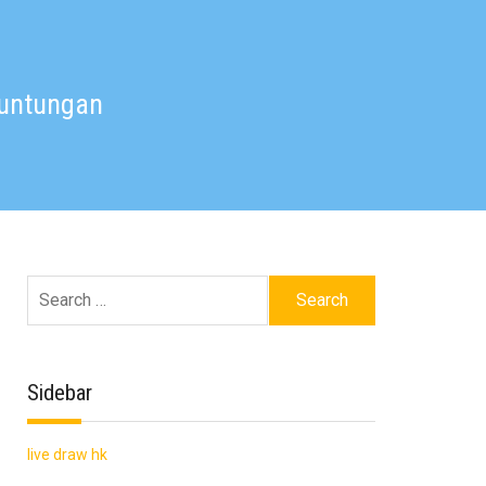
runtungan
Search
for:
Sidebar
live draw hk