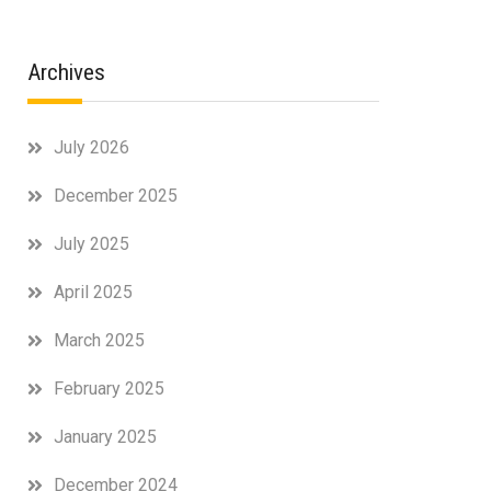
Archives
July 2026
December 2025
July 2025
April 2025
March 2025
February 2025
January 2025
December 2024