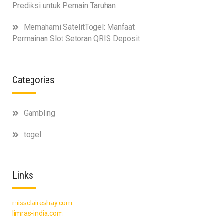
Prediksi untuk Pemain Taruhan
Memahami SatelitTogel: Manfaat
Permainan Slot Setoran QRIS Deposit
Categories
Gambling
togel
Links
missclaireshay.com
limras-india.com