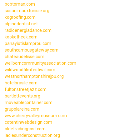
bobtoman.com
sosanimauxtunisie.org
kogroofing.com
alpinedentist.net
radioenergiadance.com
kookotheek.com
panayiotislamprou.com
southcampusgateway.com
chateaudelisse.com
wellborncommunityassociation.com
wildwoodfilmfestival.com
westnorthamptonshirejpu.org
hotelbrasile.com
fultonstreetjazz.com
bartlettevents.org
moveablecontainer.com
grupolareina.com
www.cherryvalleymuseum.com
cotentinwebdesign.com
oldetradingpost.com
ladiesunderconstruction.org