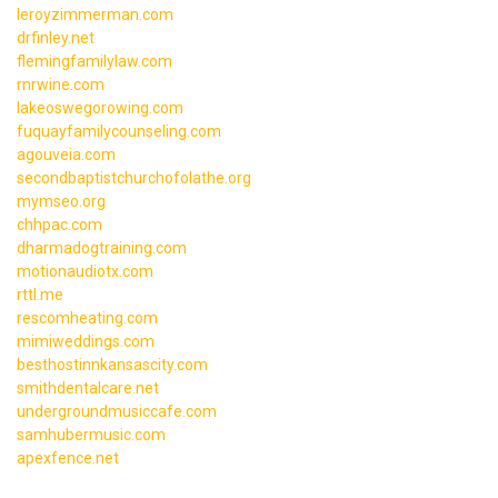
leroyzimmerman.com
drfinley.net
flemingfamilylaw.com
rnrwine.com
lakeoswegorowing.com
fuquayfamilycounseling.com
agouveia.com
secondbaptistchurchofolathe.org
mymseo.org
chhpac.com
dharmadogtraining.com
motionaudiotx.com
rttl.me
rescomheating.com
mimiweddings.com
besthostinnkansascity.com
smithdentalcare.net
undergroundmusiccafe.com
samhubermusic.com
apexfence.net