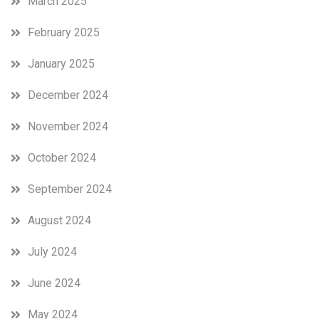
March 2025
February 2025
January 2025
December 2024
November 2024
October 2024
September 2024
August 2024
July 2024
June 2024
May 2024