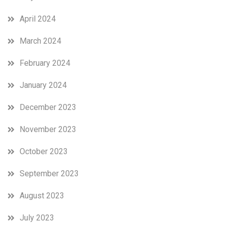
April 2024
March 2024
February 2024
January 2024
December 2023
November 2023
October 2023
September 2023
August 2023
July 2023