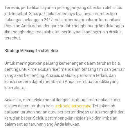
Terakhir, perhatikan layanan pelanggan yang diberikan oleh situs
judi tersebut. Situs judi bola terpercaya biasanya memberikan
dukungan pelanggan 24/7 melalui berbagai saluran komunikasi.
Pastikan Anda dapat dengan mudah menghubungi tim dukungan
jika menghadapi masalah atau pertanyaan saat bermain di situs
tersebut.
Strategi Menang Taruhan Bola
Untuk meningkatkan peluang kemenangan dalam taruhan bola,
penting untuk melakukan riset mendalam tentang tim dan pemain
yang akan bertanding. Analisis statistik, performa terkini, dan
kondisi cedera dapat membantu Anda membuat prediksi yang
lebih akurat.
Selain itu, mengelola modal dengan bijak juga merupakan kunci
sukses dalam taruhan bola.
judi bola terpercaya
Tetapkanlah
batasan taruhan harian atau per pertandingan untuk menghindari
kerugian besar. Selalu pertimbangkan rasio risiko dan imbalan
dalam setiap taruhan yang Anda lakukan.