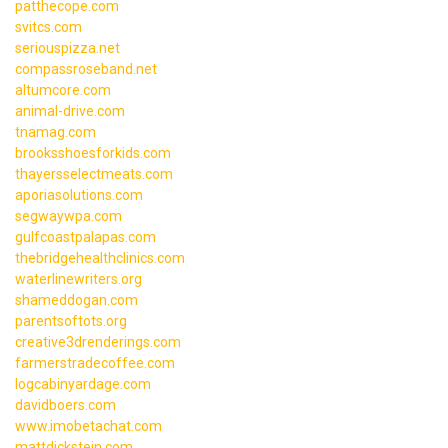
patthecope.com
svitcs.com
seriouspizza.net
compassroseband.net
altumcore.com
animal-drive.com
tnamag.com
brooksshoesforkids.com
thayersselectmeats.com
aporiasolutions.com
segwaywpa.com
gulfcoastpalapas.com
thebridgehealthclinics.com
waterlinewriters.org
shameddogan.com
parentsoftots.org
creative3drenderings.com
farmerstradecoffee.com
logcabinyardage.com
davidboers.com
www.imobetachat.com
mattdickstein.com