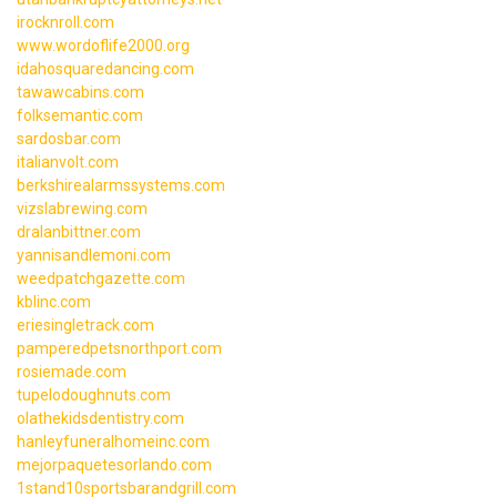
irocknroll.com
www.wordoflife2000.org
idahosquaredancing.com
tawawcabins.com
folksemantic.com
sardosbar.com
italianvolt.com
berkshirealarmssystems.com
vizslabrewing.com
dralanbittner.com
yannisandlemoni.com
weedpatchgazette.com
kblinc.com
eriesingletrack.com
pamperedpetsnorthport.com
rosiemade.com
tupelodoughnuts.com
olathekidsdentistry.com
hanleyfuneralhomeinc.com
mejorpaquetesorlando.com
1stand10sportsbarandgrill.com