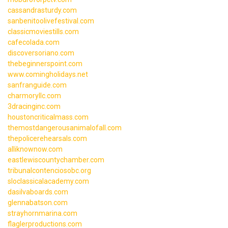
cassandrasturdy.com
sanbenitoolivefestival.com
classicmoviestills.com
cafecolada.com
discoversoriano.com
thebeginnerspoint.com
www.comingholidays.net
sanfranguide.com
charmoryllc.com
3dracinginc.com
houstoncriticalmass.com
themostdangerousanimalofall.com
thepolicerehearsals.com
alliknownow.com
eastlewiscountychamber.com
tribunalcontenciosobc.org
sloclassicalacademy.com
dasilvaboards.com
glennabatson.com
strayhornmarina.com
flaglerproductions.com