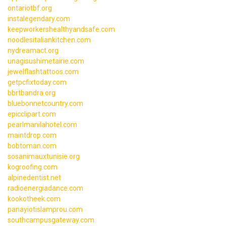
ontariotbf.org
instalegendary.com
keepworkershealthyandsafe.com
noodlesitaliankitchen.com
nydreamact.org
unagisushimetairie.com
jewelflashtattoos.com
getpcfixtoday.com
bbrtbandra.org
bluebonnetcountry.com
epicclipart.com
pearlmanilahotel.com
maintdrop.com
bobtoman.com
sosanimauxtunisie.org
kogroofing.com
alpinedentist.net
radioenergiadance.com
kookotheek.com
panayiotislamprou.com
southcampusgateway.com