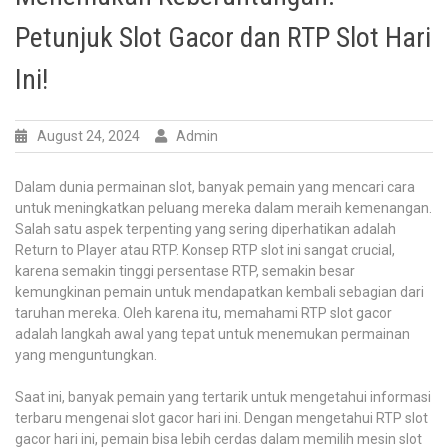
Petunjuk Slot Gacor dan RTP Slot Hari
Ini!
August 24, 2024
Admin
Dalam dunia permainan slot, banyak pemain yang mencari cara
untuk meningkatkan peluang mereka dalam meraih kemenangan.
Salah satu aspek terpenting yang sering diperhatikan adalah
Return to Player atau RTP. Konsep RTP slot ini sangat crucial,
karena semakin tinggi persentase RTP, semakin besar
kemungkinan pemain untuk mendapatkan kembali sebagian dari
taruhan mereka. Oleh karena itu, memahami RTP slot gacor
adalah langkah awal yang tepat untuk menemukan permainan
yang menguntungkan.
Saat ini, banyak pemain yang tertarik untuk mengetahui informasi
terbaru mengenai slot gacor hari ini. Dengan mengetahui RTP slot
gacor hari ini, pemain bisa lebih cerdas dalam memilih mesin slot