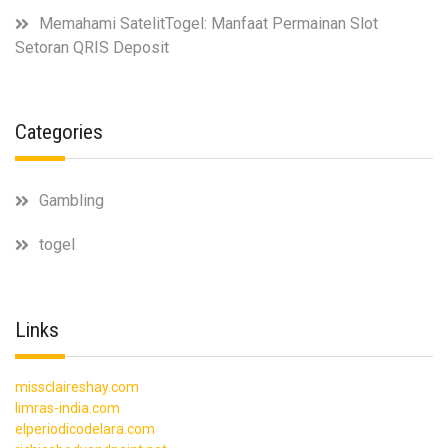
Memahami SatelitTogel: Manfaat Permainan Slot
Setoran QRIS Deposit
Categories
Gambling
togel
Links
missclaireshay.com
limras-india.com
elperiodicodelara.com