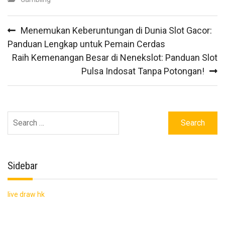
Post
Menemukan Keberuntungan di Dunia Slot Gacor:
navigation
Panduan Lengkap untuk Pemain Cerdas
Raih Kemenangan Besar di Nenekslot: Panduan Slot
Pulsa Indosat Tanpa Potongan!
Search
for:
Sidebar
live draw hk