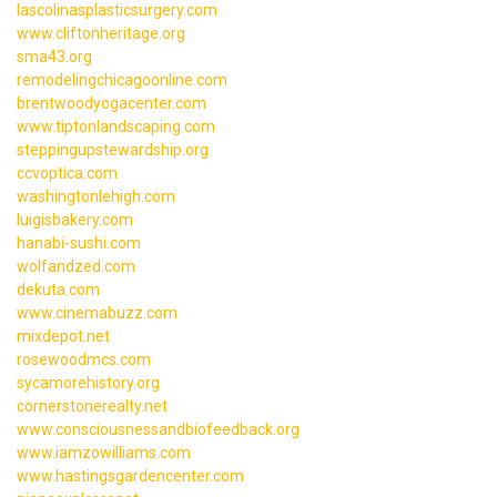
lascolinasplasticsurgery.com
www.cliftonheritage.org
sma43.org
remodelingchicagoonline.com
brentwoodyogacenter.com
www.tiptonlandscaping.com
steppingupstewardship.org
ccvoptica.com
washingtonlehigh.com
luigisbakery.com
hanabi-sushi.com
wolfandzed.com
dekuta.com
www.cinemabuzz.com
mixdepot.net
rosewoodmcs.com
sycamorehistory.org
cornerstonerealty.net
www.consciousnessandbiofeedback.org
www.iamzowilliams.com
www.hastingsgardencenter.com