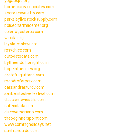
yogaexpo.org
home-careassociates.com
andreacavaletto.com
parksleylivestocksupply.com
boisedharmacenter.org
color-agestores.com
wipala.org
loyola-malawi.org
rosychicc.com
outpostboats.com
bytheendoftonight.com
hopeinthecities.org
gratefulgluttons.com
mobdroforpctv.com
cassandrasturdy.com
sanbenitoolivefestival.com
classicmoviestills.com
cafecolada.com
discoversoriano.com
thebeginnerspoint.com
www.comingholidays.net
sanfranguide.com