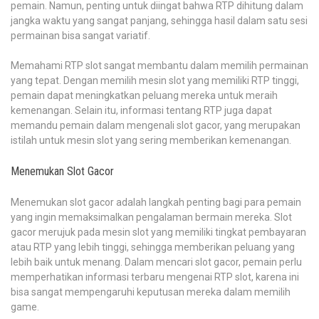
pemain. Namun, penting untuk diingat bahwa RTP dihitung dalam
jangka waktu yang sangat panjang, sehingga hasil dalam satu sesi
permainan bisa sangat variatif.
Memahami RTP slot sangat membantu dalam memilih permainan
yang tepat. Dengan memilih mesin slot yang memiliki RTP tinggi,
pemain dapat meningkatkan peluang mereka untuk meraih
kemenangan. Selain itu, informasi tentang RTP juga dapat
memandu pemain dalam mengenali slot gacor, yang merupakan
istilah untuk mesin slot yang sering memberikan kemenangan.
Menemukan Slot Gacor
Menemukan slot gacor adalah langkah penting bagi para pemain
yang ingin memaksimalkan pengalaman bermain mereka. Slot
gacor merujuk pada mesin slot yang memiliki tingkat pembayaran
atau RTP yang lebih tinggi, sehingga memberikan peluang yang
lebih baik untuk menang. Dalam mencari slot gacor, pemain perlu
memperhatikan informasi terbaru mengenai RTP slot, karena ini
bisa sangat mempengaruhi keputusan mereka dalam memilih
game.