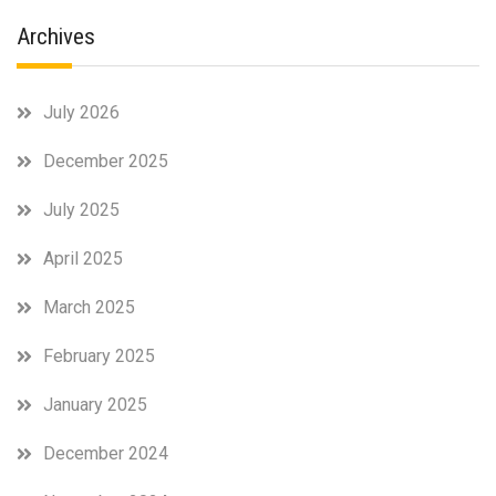
Archives
July 2026
December 2025
July 2025
April 2025
March 2025
February 2025
January 2025
December 2024