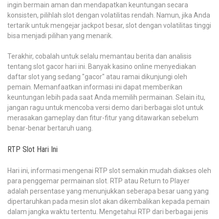
ingin bermain aman dan mendapatkan keuntungan secara
konsisten, pilihlah slot dengan volatilitas rendah. Namun, jika Anda
tertarik untuk mengejar jackpot besar, slot dengan volatilitas tinggi
bisa menjadi pilihan yang menarik.
Terakhir, cobalah untuk selalu memantau berita dan analisis
tentang slot gacor hari ini. Banyak kasino online menyediakan
daftar slot yang sedang "gacor" atau ramai dikunjungi oleh
pemain. Memanfaatkan informasi ini dapat memberikan
keuntungan lebih pada saat Anda memilih permainan. Selain itu,
jangan ragu untuk mencoba versi demo dari berbagai slot untuk
merasakan gameplay dan fitur-fitur yang ditawarkan sebelum
benar-benar bertaruh uang.
RTP Slot Hari Ini
Hari ini, informasi mengenai RTP slot semakin mudah diakses oleh
para penggemar permainan slot. RTP atau Return to Player
adalah persentase yang menunjukkan seberapa besar uang yang
dipertaruhkan pada mesin slot akan dikembalikan kepada pemain
dalam jangka waktu tertentu. Mengetahui RTP dari berbagai jenis