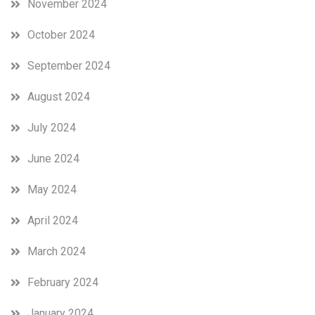
November 2024
October 2024
September 2024
August 2024
July 2024
June 2024
May 2024
April 2024
March 2024
February 2024
January 2024