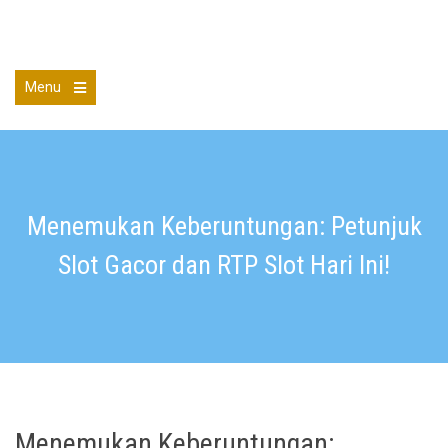
Skip
to
hotsalsainteractive
content
Menu
Open
the
main
menu
Menemukan Keberuntungan: Petunjuk
Slot Gacor dan RTP Slot Hari Ini!
Menemukan Keberuntungan: